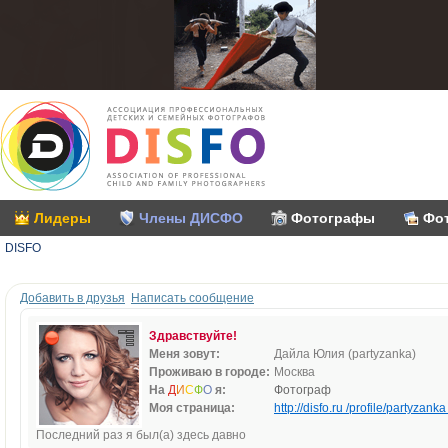
Лидеры
Члены ДИСФО
Фотографы
Фо
DISFO
Добавить в друзья
Написать сообщение
Здравствуйте!
Меня зовут:
Дайла Юлия (partyzanka)
Проживаю в городе:
Москва
На
Д
И
С
Ф
О
я:
Фотограф
Моя страница:
http://disfo.ru /profile/partyzanka 
Последний раз я был(а) здесь давно