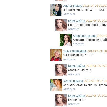
Алена Власко
2013-07-16 10:06
ого какие большие! Это альбат
ответить
Юлия Дайла
2013-08-20 20:
Не :) это просто Аня с Егори
ответить
Анна Ростовцева
2013-08
Ахаха))) чето правда чай
ответить
Ольга Дровалева
2013-07-25 18
Ох как здорово!!!! +++
ответить
Юлия Дайла
2013-08-20 20:
спасибо, Ольга :)
ответить
Юлия Громова
2013-07-26 17:14
ааа, клас столько эмоций! красо
ответить
Юлия Дайла
2013-08-20 20:
Благодарю :)
ответить