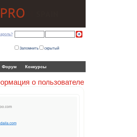
пароль?
Запомнить
скрытый
Форум
Конкурсы
ормация о пользователе
o
o.com
adaila.com