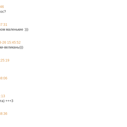
:46
рос?
37:31
ком маленькие :)))
-26 15:45:52
ки-великаны)))
:25:19
38:06
:13
та) +++3
38:36