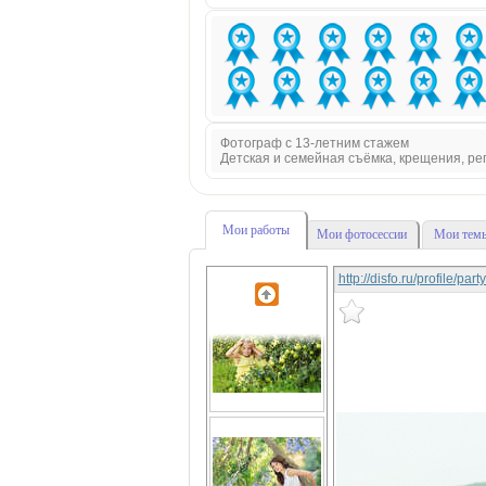
Фотограф с 13-летним стажем
Детская и семейная съёмка, крещения, р
Мои работы
Мои фотосессии
Мои темы
http://disfo.ru/profile/pa