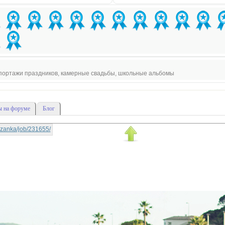
епортажи праздников, камерные свадьбы, школьные альбомы
 на форуме
Блог
rtyzanka/job/231655/