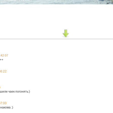
:42:07
+++
36:22
6
шили чаек погонять:)
37:00
накома :)