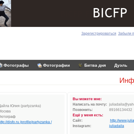
Зарегистрироваться
Забыли 
Фотографы
Фотографии
Битва дня
Дуэль
Инф
Вы можете мне:
Написать на почту:
julia
d
aila@
yah
Дайла Юлия (partyzanka)
Позвонить:
89166134432
Москва
Ещё у меня есть:
Фотограф
Сайт:
http://www.juli
ttp://disfo.ru /profile/partyzanka /
Instagram:
juliadaila