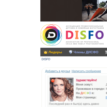
Лидеры
Члены ДИСФО
DISFO
Добавить в друзья
Написать сообщение
Здравствуйте!
Меня зовут:
Проживаю в городе:
На
Д
И
С
Ф
О
я:
Моя страница:
h
Последний раз я был(а) здесь давно