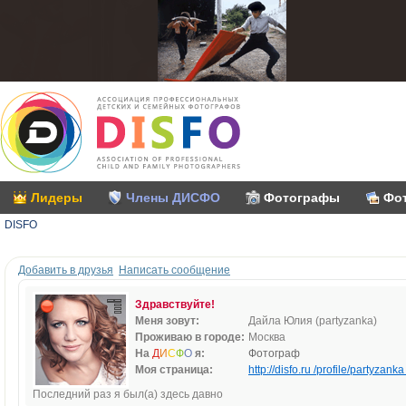
Лидеры
Члены ДИСФО
Фотографы
Фо
DISFO
Добавить в друзья
Написать сообщение
Здравствуйте!
Меня зовут:
Дайла Юлия (partyzanka)
Проживаю в городе:
Москва
На
Д
И
С
Ф
О
я:
Фотограф
Моя страница:
http://disfo.ru /profile/partyzanka 
Последний раз я был(а) здесь давно