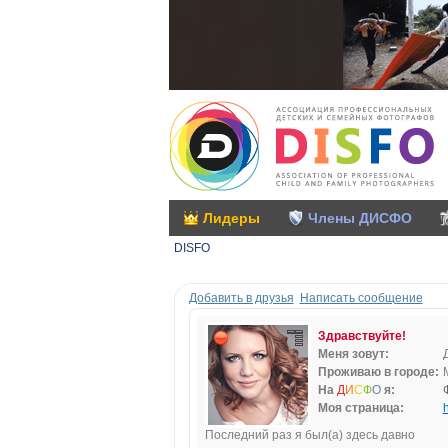
Лидеры
Члены ДИСФО
DISFO
Добавить в друзья
Написать сообщение
Здравствуйте!
Меня зовут:
Проживаю в городе:
На
Д
И
С
Ф
О
я:
Моя страница:
h
Последний раз я был(а) здесь давно