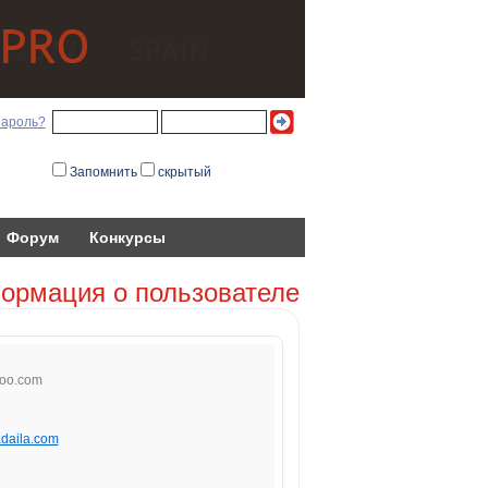
пароль?
Запомнить
скрытый
Форум
Конкурсы
ормация о пользователе
oo
.com
adaila.com