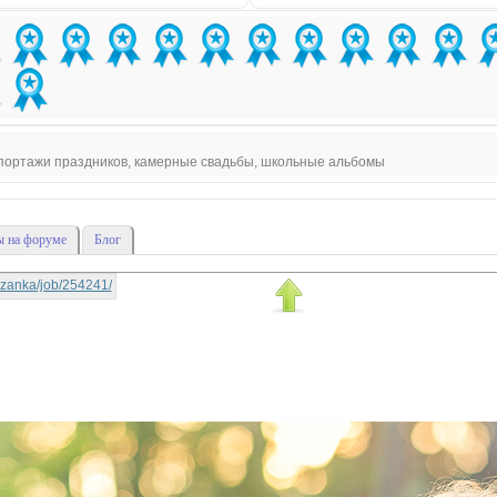
епортажи праздников, камерные свадьбы, школьные альбомы
 на форуме
Блог
rtyzanka/job/254241/