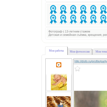
Фотограф с 13-летним стажем
Детская и семейная съёмка, крещения, р
Мои работы
Мои фотосессии
Мои темы
http://disfo.ru/profile/pa