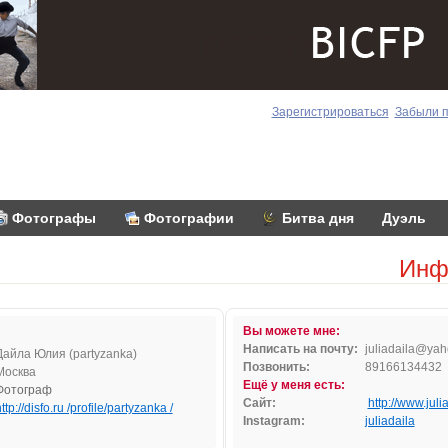
Зарегистрироваться
Забыли 
Фотографы
Фотографии
Битва дня
Дуэль
Инф
Вы можете мне:
Написать на почту:
julia
d
a
il
a@ya
h
Дайла Юлия (partyzanka)
Позвонить:
89166134432
Москва
Ещё у меня есть:
Фотограф
Сайт:
http://www.juli
ttp://disfo.ru /profile/partyzanka /
Instagram:
juliadaila