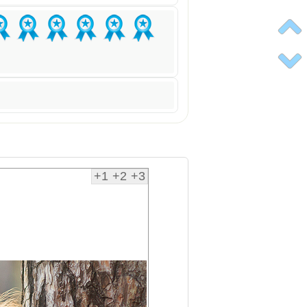
+1
+2
+3