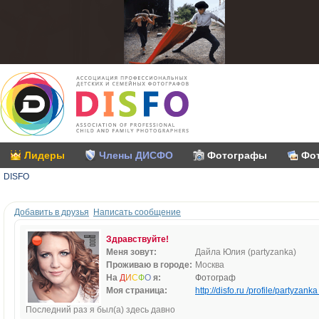
Лидеры
Члены ДИСФО
Фотографы
Фо
DISFO
Добавить в друзья
Написать сообщение
Здравствуйте!
Меня зовут:
Дайла Юлия (partyzanka)
Проживаю в городе:
Москва
На
Д
И
С
Ф
О
я:
Фотограф
Моя страница:
http://disfo.ru /profile/partyzanka 
Последний раз я был(а) здесь давно