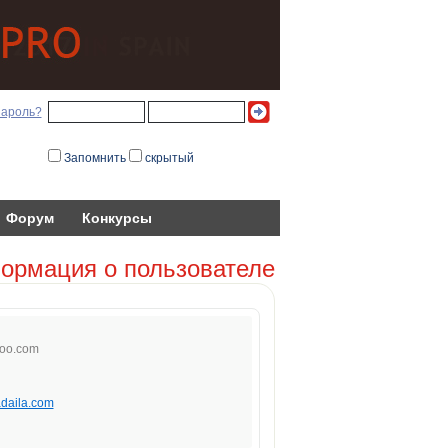
пароль?
Запомнить
скрытый
Форум
Конкурсы
ормация о пользователе
oo
.
co
m
adaila.com