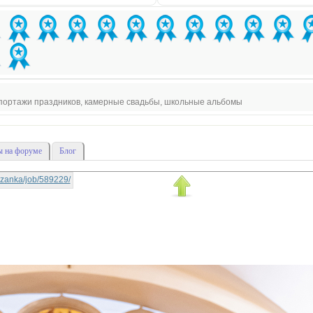
епортажи праздников, камерные свадьбы, школьные альбомы
 на форуме
Блог
rtyzanka/job/589229/