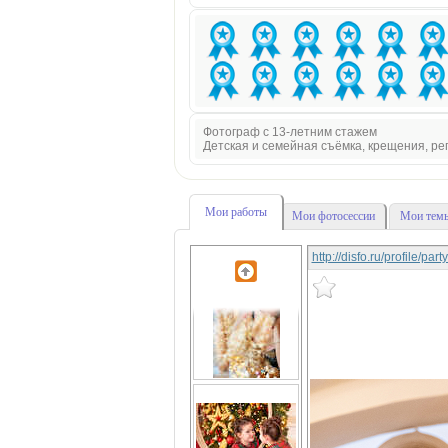
Фотограф с 13-летним стажем
Детская и семейная съёмка, крещения, р
Мои работы
Мои фотосессии
Мои темы
http://disfo.ru/profile/pa