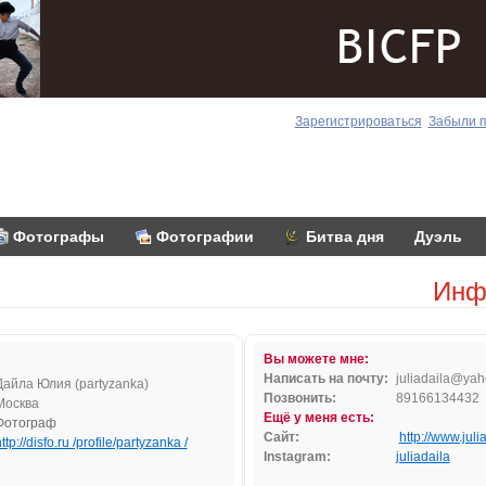
Зарегистрироваться
Забыли 
Фотографы
Фотографии
Битва дня
Дуэль
Инф
Вы можете мне:
Написать на почту:
juli
ad
ai
la@y
a
h
Дайла Юлия (partyzanka)
Позвонить:
89166134432
Москва
Ещё у меня есть:
Фотограф
Сайт:
http://www.juli
ttp://disfo.ru /profile/partyzanka /
Instagram:
juliadaila