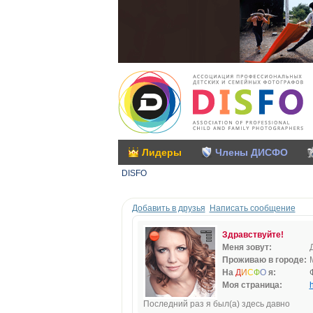
Лидеры
Члены ДИСФО
DISFO
Добавить в друзья
Написать сообщение
Здравствуйте!
Меня зовут:
Проживаю в городе:
На
Д
И
С
Ф
О
я:
Моя страница:
h
Последний раз я был(а) здесь давно