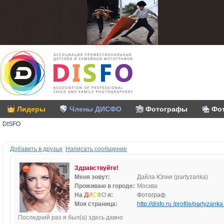
Лидеры
Члены ДИСФО
Фотографы
Фо
DISFO
Добавить в друзья
Написать сообщение
Здравствуйте!
Меня зовут:
Дайла Юлия (partyzanka)
Проживаю в городе:
Москва
На
Д
И
С
Ф
О
я:
Фотограф
Моя страница:
http://disfo.ru /profile/partyzanka 
Последний раз я был(а) здесь давно