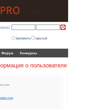
пароль?
Запомнить
скрытый
Форум
Конкурсы
ормация о пользователе
o
o.
com
adaila.com