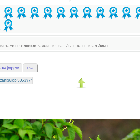
епортажи праздников, камерные свадьбы, школьные альбомы
 на форуме
Блог
rtyzanka/job/505397/