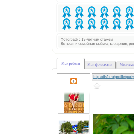
Фотограф с 13-летним стажем
Детская и семейная съёмка, крещения, р
Мои работы
Мои фотосессии
Мои темы
http://disfo.ru/profile/pa