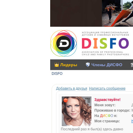
Лидеры
Члены ДИСФО
DISFO
Добавить в друзья
Написать сообщение
Здравствуйте!
Меня зовут:
Проживаю в городе:
На
Д
И
С
Ф
О
я:
Моя страница:
h
Последний раз я был(а) здесь давно