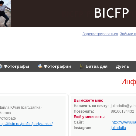
Зарегистрироваться
Забыли 
Фотографы
Фотографии
Битва дня
Дуэль
Инф
Вы можете мне:
Написать на почту:
juli
a
daila
@yah
Дайла Юлия (partyzanka)
Позвонить:
89166134432
Москва
Ещё у меня есть:
Фотограф
Сайт:
http://www.juli
ttp://disfo.ru /profile/partyzanka /
Instagram:
juliadaila