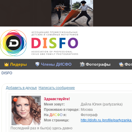
Лидеры
Члены ДИСФО
Фотографы
Фо
DISFO
Добавить в друзья
Написать сообщение
Здравствуйте!
Меня зовут:
Дайла Юлия (partyzanka)
Проживаю в городе:
Москва
На
Д
И
С
Ф
О
я:
Фотограф
Моя страница:
http://disfo.ru /profile/partyzanka 
Последний раз я был(а) здесь давно