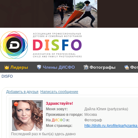
Лидеры
Члены ДИСФО
Фотографы
Фо
DISFO
Добавить в друзья
Написать сообщение
Здравствуйте!
Меня зовут:
Дайла Юлия (partyzanka)
Проживаю в городе:
Москва
На
Д
И
С
Ф
О
я:
Фотограф
Моя страница:
http://disfo.ru /profile/partyzanka 
Последний раз я был(а) здесь давно