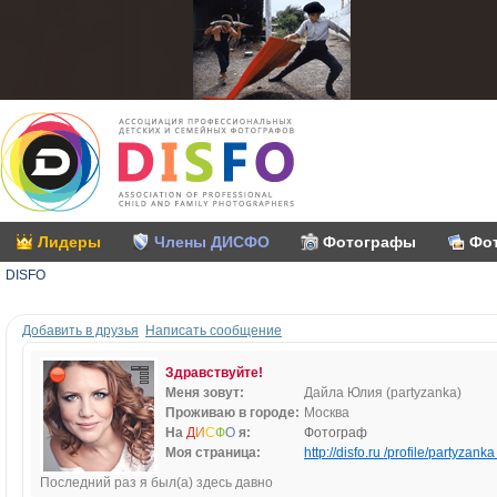
Лидеры
Члены ДИСФО
Фотографы
Фо
DISFO
Добавить в друзья
Написать сообщение
Здравствуйте!
Меня зовут:
Дайла Юлия (partyzanka)
Проживаю в городе:
Москва
На
Д
И
С
Ф
О
я:
Фотограф
Моя страница:
http://disfo.ru /profile/partyzanka 
Последний раз я был(а) здесь давно