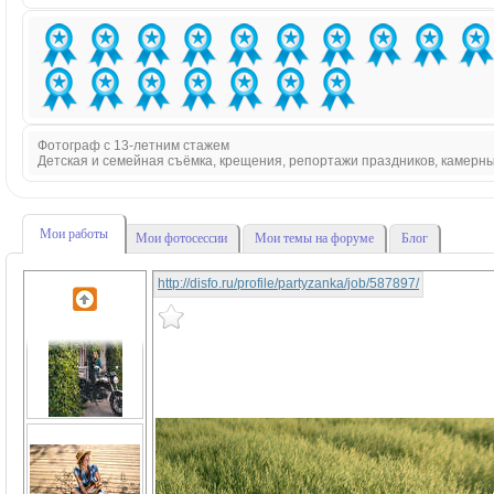
Фотограф с 13-летним стажем
Детская и семейная съёмка, крещения, репортажи праздников, камерн
Мои работы
Мои фотосессии
Мои темы на форуме
Блог
http://disfo.ru/profile/partyzanka/job/587897/