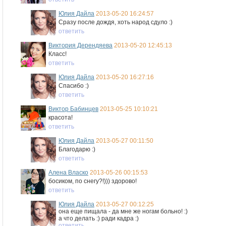
Юлия Дайла
2013-05-20 16:24:57
Сразу после дождя, хоть народ сдуло :)
ответить
Виктория Дерендяева
2013-05-20 12:45:13
Класс!
ответить
Юлия Дайла
2013-05-20 16:27:16
Спасибо :)
ответить
Виктор Бабинцев
2013-05-25 10:10:21
красота!
ответить
Юлия Дайла
2013-05-27 00:11:50
Благодарю :)
ответить
Алена Власко
2013-05-26 00:15:53
босиком, по снегу?!))) здорово!
ответить
Юлия Дайла
2013-05-27 00:12:25
она еще пищала - да мне же ногам больно! :)
а что делать :) ради кадра :)
ответить