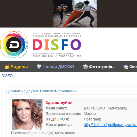
Лидеры
Члены ДИСФО
Фотографы
Фо
DISFO
Добавить в друзья
Написать сообщение
Здравствуйте!
Меня зовут:
Дайла Юлия (partyzanka)
Проживаю в городе:
Москва
На
Д
И
С
Ф
О
я:
Фотограф
Моя страница:
http://disfo.ru /profile/partyzanka 
Последний раз я был(а) здесь давно