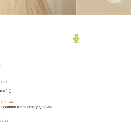
6
57:08
жа? :))
10:31:44
лагородная внешность у девочки
58:22