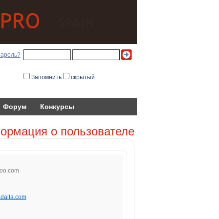
пароль?
Запомнить
скрытый
Форум
Конкурсы
ормация о пользователе
oo
.co
m
adaila.com