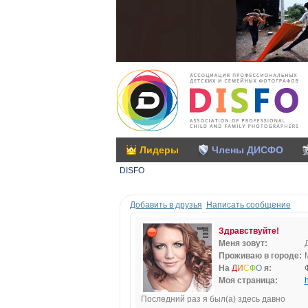
Лидеры
Члены ДИСФО
DISFO
Добавить в друзья
Написать сообщение
Здравствуйте!
Меня зовут:
Проживаю в городе:
На
Д
И
С
Ф
О
я:
Моя страница:
h
Последний раз я был(а) здесь давно