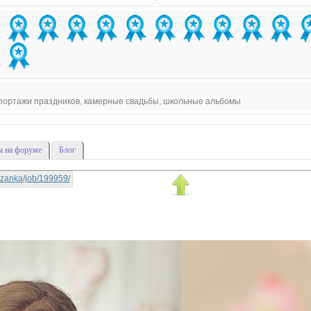
епортажи праздников, камерные свадьбы, школьные альбомы
 на форуме
Блог
rtyzanka/job/199959/