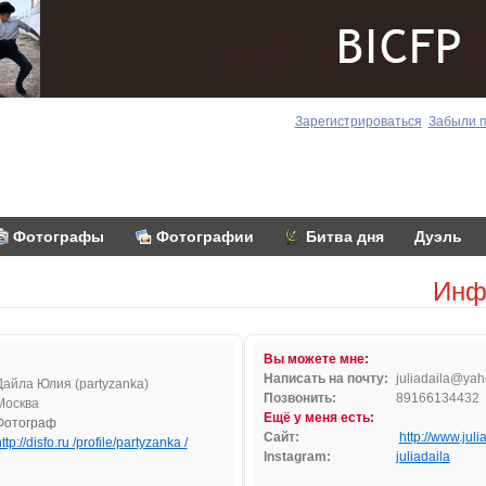
Зарегистрироваться
Забыли 
Фотографы
Фотографии
Битва дня
Дуэль
Инф
Вы можете мне:
Написать на почту:
jul
i
ad
a
i
la@y
ah
Дайла Юлия (partyzanka)
Позвонить:
89166134432
Москва
Ещё у меня есть:
Фотограф
Сайт:
http://www.juli
ttp://disfo.ru /profile/partyzanka /
Instagram:
juliadaila