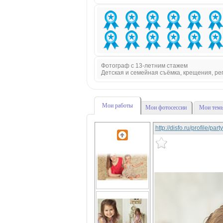
Фотограф с 13-летним стажем
Детская и семейная съёмка, крещения, р
Мои работы
Мои фотосессии
Мои темы
http://disfo.ru/profile/pa