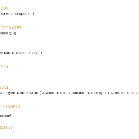
13:04
ко мне на проект :)
-23 00:43:55
аю :)))))
в снято, если не секрет!!
56:10
30:11
умаю купить его или нет) а меня то отговаривают, то я вижу вот такие фото и с
27 16:05:06
щиков!
5:31:39