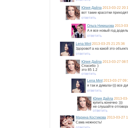
Юлия Дайла
2013-03-22 20:
вот такие красотки приходят 
ответить
Ольга Никишова
2013-03
А я все новый год доделыв
ответить
Lena Mint
2013-03-25 21:25:36
Здорово!! а на какой это объекти
ответить
Юлия Дайла
2013-03-27 08:
Спасибо :)
это 85 1.2
ответить
Lena Mint
2013-03-27 09:
я так и думала=))) все д
ответить
Юлия Дайла
2013-03-
купить конечно :)))
не слушайте отговор
ответить
Марина Костикова
2013-03-27 1
Сама нежность!
ответить