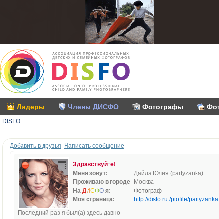
Лидеры
Члены ДИСФО
Фотографы
Фо
DISFO
Добавить в друзья
Написать сообщение
Здравствуйте!
Меня зовут:
Дайла Юлия (partyzanka)
Проживаю в городе:
Москва
На
Д
И
С
Ф
О
я:
Фотограф
Моя страница:
http://disfo.ru /profile/partyzanka 
Последний раз я был(а) здесь давно