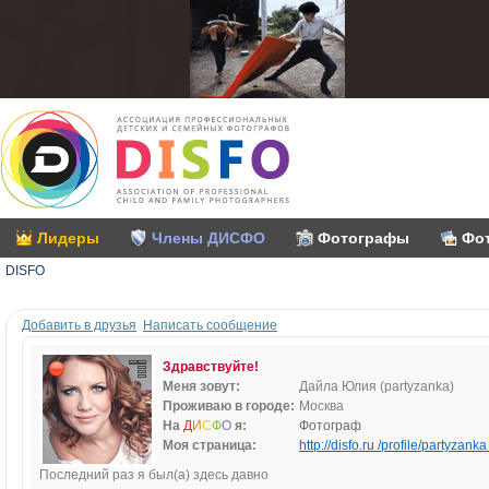
Лидеры
Члены ДИСФО
Фотографы
Фо
DISFO
Добавить в друзья
Написать сообщение
Здравствуйте!
Меня зовут:
Дайла Юлия (partyzanka)
Проживаю в городе:
Москва
На
Д
И
С
Ф
О
я:
Фотограф
Моя страница:
http://disfo.ru /profile/partyzanka 
Последний раз я был(а) здесь давно