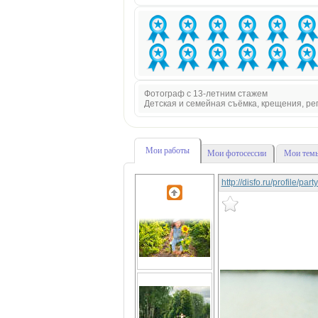
Фотограф с 13-летним стажем
Детская и семейная съёмка, крещения, р
Мои работы
Мои фотосессии
Мои темы
http://disfo.ru/profile/pa