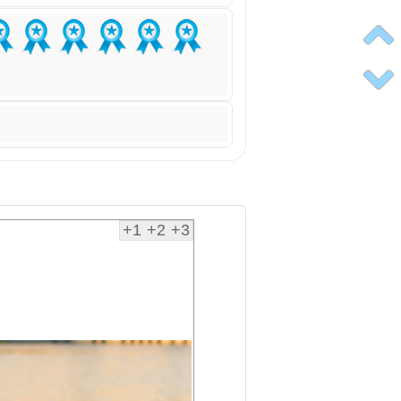
+1
+2
+3