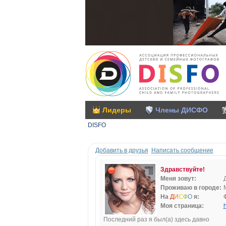
Лидеры
Члены ДИСФО
DISFO
Добавить в друзья
Написать сообщение
Здравствуйте!
Меня зовут:
Проживаю в городе:
На
Д
И
С
Ф
О
я:
Моя страница:
h
Последний раз я был(а) здесь давно