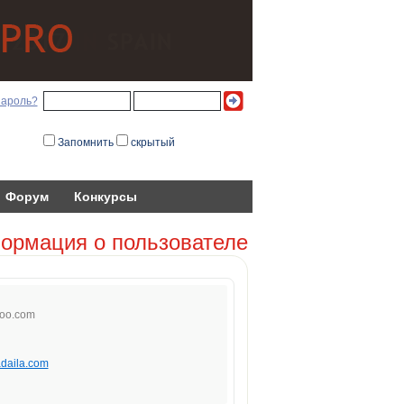
пароль?
Запомнить
скрытый
Форум
Конкурсы
ормация о пользователе
oo.
c
om
adaila.com