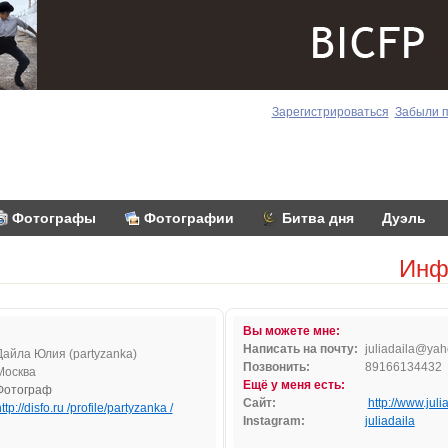
Зарегистрироваться
Забыли 
Фотографы
Фотографии
Битва дня
Дуэль
Инф
Вы можете мне:
Написать на почту:
ju
l
iadai
la
@y
ah
Дайла Юлия (partyzanka)
Позвонить:
89166134432
Москва
Ещё у меня есть:
Фотограф
Сайт:
http://www.juli
ttp://disfo.ru /profile/partyzanka /
Instagram:
juliadaila