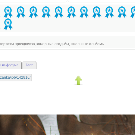
епортажи праздников, камерные свадьбы, школьные альбомы
 на форуме
Блог
rtyzanka/job/142816/