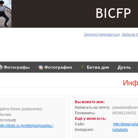
Зарегистрироваться
Забыли 
Фотографы
Фотографии
Битва дня
Дуэль
Инф
Вы можете мне:
Написать на почту:
j
ulia
dai
la@
yah
Дайла Юлия (partyzanka)
Позвонить:
89166134432
Москва
Ещё у меня есть:
Фотограф
Сайт:
http://www.juli
ttp://disfo.ru /profile/partyzanka /
Instagram:
juliadaila