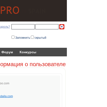
пароль?
Запомнить
скрытый
Форум
Конкурсы
ормация о пользователе
oo
.com
adaila.com