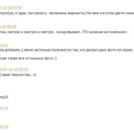
7-12 23:37:57
опробую, и эдак, так сказать - возможны варианты) Но мне и в этом цвете очень
 16:33:30
ка, смотрю и смотрю и смотрю.. зачаровывает.. PS загарчик не помешает..
49:19
ка добавлю, у меня частенько получается так, что делаю одно фото из серии,
елаю также все остальные фото :)
2-07-14 01:53:13
) муки творчества.. =)
цу)))
29:13
10:37