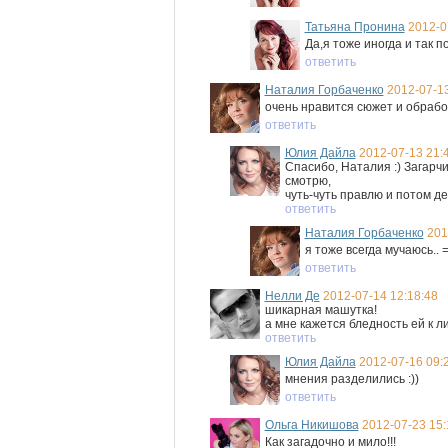
Татьяна Пронина
2012-0
Да,я тоже иногда и так п
ответить
Наталия Горбаченко
2012-07-13
очень нравится сюжет и обработ
ответить
Юлия Дайла
2012-07-13 21:
Спасибо, Наталия :) Загарчи
смотрю,
чуть-чуть правлю и потом д
ответить
Наталия Горбаченко
201
я тоже всегда мучаюсь.. =
ответить
Нелли Де
2012-07-14 12:18:48
шикарная машутка!
а мне кажется бледность ей к ли
ответить
Юлия Дайла
2012-07-16 09:
мнения разделились :))
ответить
Ольга Никишова
2012-07-23 15:
Как загадочно и мило!!!