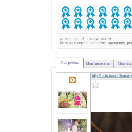
Фотограф с 13-летним стажем
Детская и семейная съёмка, крещения, р
Мои работы
Мои фотосессии
Мои темы
http://disfo.ru/profile/pa