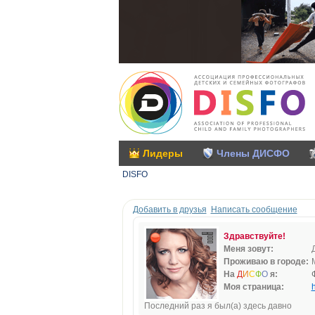
Лидеры
Члены ДИСФО
DISFO
Добавить в друзья
Написать сообщение
Здравствуйте!
Меня зовут:
Проживаю в городе:
На
Д
И
С
Ф
О
я:
Моя страница:
h
Последний раз я был(а) здесь давно