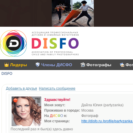
Лидеры
Члены ДИСФО
Фотографы
Фо
DISFO
Добавить в друзья
Написать сообщение
Здравствуйте!
Меня зовут:
Дайла Юлия (partyzanka)
Проживаю в городе:
Москва
На
Д
И
С
Ф
О
я:
Фотограф
Моя страница:
http://disfo.ru /profile/partyzanka 
Последний раз я был(а) здесь давно