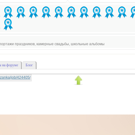
епортажи праздников, камерные свадьбы, школьные альбомы
 на форуме
Блог
rtyzanka/job/424405/