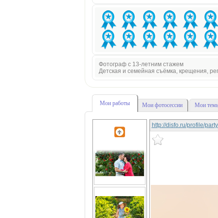
Фотограф с 13-летним стажем
Детская и семейная съёмка, крещения, р
Мои работы
Мои фотосессии
Мои темы
http://disfo.ru/profile/pa