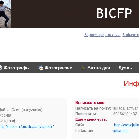
Зарегистрироваться
Забыли 
Фотографы
Фотографии
Битва дня
Дуэль
Инф
Вы можете мне:
Написать на почту:
j
uliad
ail
a
@yah
Дайла Юлия (partyzanka)
Позвонить:
89166134432
Москва
Ещё у меня есть:
Фотограф
Сайт:
http://www.juli
ttp://disfo.ru /profile/partyzanka /
Instagram:
juliadaila