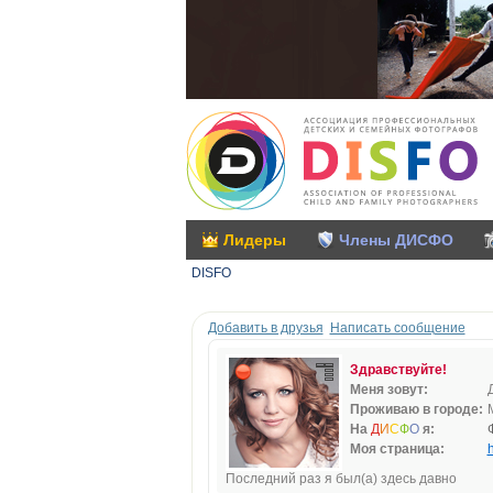
Лидеры
Члены ДИСФО
DISFO
Добавить в друзья
Написать сообщение
Здравствуйте!
Меня зовут:
Проживаю в городе:
На
Д
И
С
Ф
О
я:
Моя страница:
h
Последний раз я был(а) здесь давно