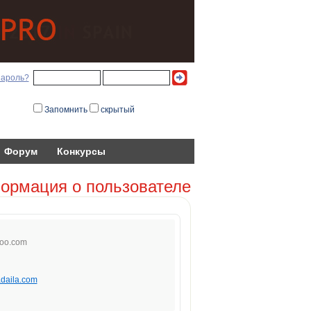
пароль?
Запомнить
скрытый
Форум
Конкурсы
ормация о пользователе
o
o.com
adaila.com