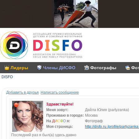
Лидеры
Члены ДИСФО
Фотографы
Фо
DISFO
Добавить в друзья
Написать сообщение
Здравствуйте!
Меня зовут:
Дайла Юлия (partyzanka)
Проживаю в городе:
Москва
На
Д
И
С
Ф
О
я:
Фотограф
Моя страница:
http://disfo.ru /profile/partyzanka 
Последний раз я был(а) здесь давно