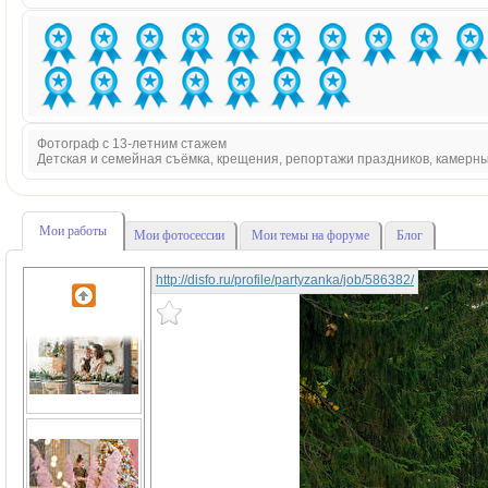
Фотограф с 13-летним стажем
Детская и семейная съёмка, крещения, репортажи праздников, камерн
Мои работы
Мои фотосессии
Мои темы на форуме
Блог
http://disfo.ru/profile/partyzanka/job/586382/