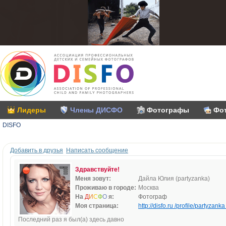
Лидеры
Члены ДИСФО
Фотографы
Фо
DISFO
Добавить в друзья
Написать сообщение
Здравствуйте!
Меня зовут:
Дайла Юлия (partyzanka)
Проживаю в городе:
Москва
На
Д
И
С
Ф
О
я:
Фотограф
Моя страница:
http://disfo.ru /profile/partyzanka 
Последний раз я был(а) здесь давно