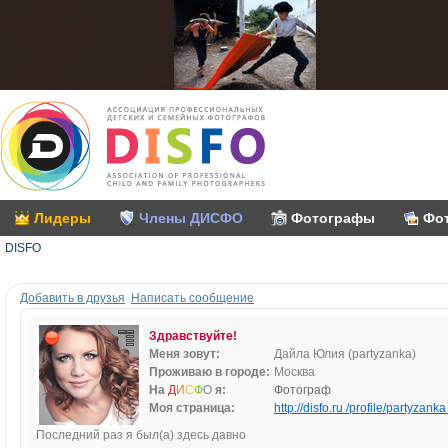
Лидеры
Члены ДИСФО
Фотографы
Фо
DISFO
Добавить в друзья
Написать сообщение
Здравствуйте!
Меня зовут:
Дайла Юлия (partyzanka)
Проживаю в городе:
Москва
На
Д
И
С
Ф
О
я:
Фотограф
Моя страница:
http://disfo.ru /profile/partyzanka 
Последний раз я был(а) здесь давно