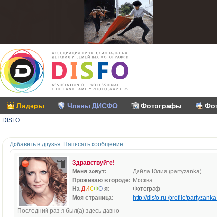
Лидеры
Члены ДИСФО
Фотографы
Фо
DISFO
Добавить в друзья
Написать сообщение
Здравствуйте!
Меня зовут:
Дайла Юлия (partyzanka)
Проживаю в городе:
Москва
На
Д
И
С
Ф
О
я:
Фотограф
Моя страница:
http://disfo.ru /profile/partyzanka 
Последний раз я был(а) здесь давно