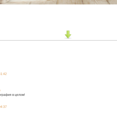
31:42
6
графия в целом!
04:37