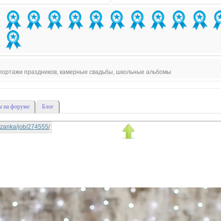
епортажи праздников, камерные свадьбы, школьные альбомы
 на форуме
Блог
rtyzanka/job/274555/