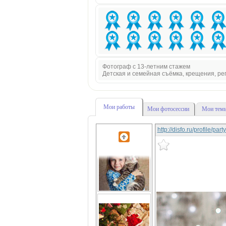
Фотограф с 13-летним стажем
Детская и семейная съёмка, крещения, р
Мои работы
Мои фотосессии
Мои темы
http://disfo.ru/profile/pa