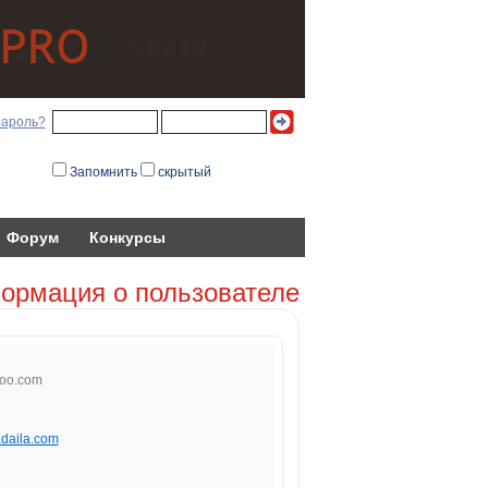
пароль?
Запомнить
скрытый
Форум
Конкурсы
ормация о пользователе
oo
.c
om
adaila.com