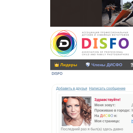
Лидеры
Члены ДИСФО
DISFO
Добавить в друзья
Написать сообщение
Здравствуйте!
Меня зовут:
Проживаю в городе:
На
Д
И
С
Ф
О
я:
Моя страница:
h
Последний раз я был(а) здесь давно