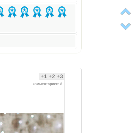
+1
+2
+3
комментариев: 8