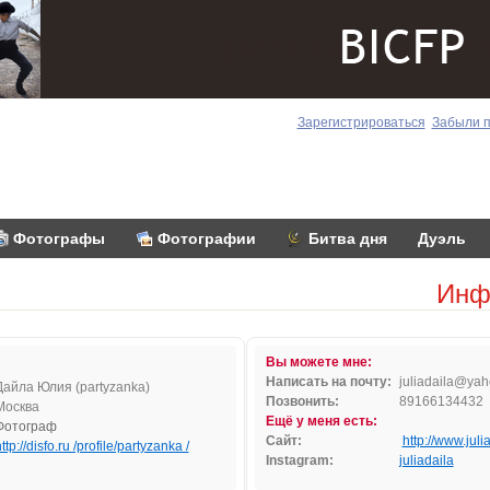
Зарегистрироваться
Забыли 
Фотографы
Фотографии
Битва дня
Дуэль
Инф
Вы можете мне:
Написать на почту:
julia
d
a
ila@
yah
Дайла Юлия (partyzanka)
Позвонить:
89166134432
Москва
Ещё у меня есть:
Фотограф
Сайт:
http://www.juli
ttp://disfo.ru /profile/partyzanka /
Instagram:
juliadaila