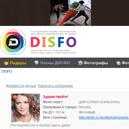
Лидеры
Члены ДИСФО
Фотографы
Фо
DISFO
Добавить в друзья
Написать сообщение
Здравствуйте!
Меня зовут:
Дайла Юлия (partyzanka)
Проживаю в городе:
Москва
На
Д
И
С
Ф
О
я:
Фотограф
Моя страница:
http://disfo.ru /profile/partyzanka 
Последний раз я был(а) здесь давно