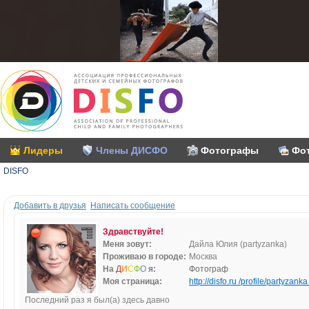
Лидеры
Члены ДИСФО
Фотографы
Фо
DISFO
Добавить в друзья
Написать сообщение
Здравствуйте!
Меня зовут:
Дайла Юлия (partyzanka)
Проживаю в городе:
Москва
На
Д
И
С
Ф
О
я:
Фотограф
Моя страница:
http://disfo.ru /profile/partyzanka 
Последний раз я был(а) здесь давно