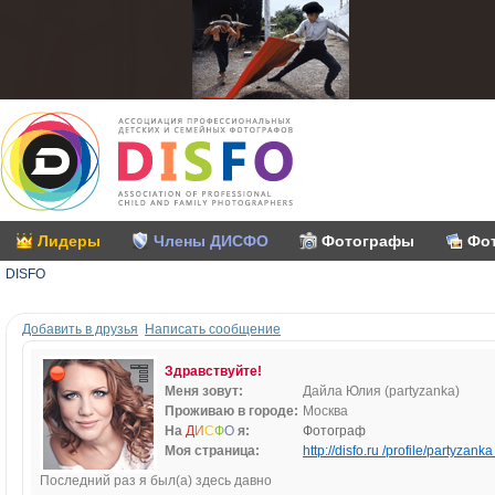
Лидеры
Члены ДИСФО
Фотографы
Фо
DISFO
Добавить в друзья
Написать сообщение
Здравствуйте!
Меня зовут:
Дайла Юлия (partyzanka)
Проживаю в городе:
Москва
На
Д
И
С
Ф
О
я:
Фотограф
Моя страница:
http://disfo.ru /profile/partyzanka 
Последний раз я был(а) здесь давно