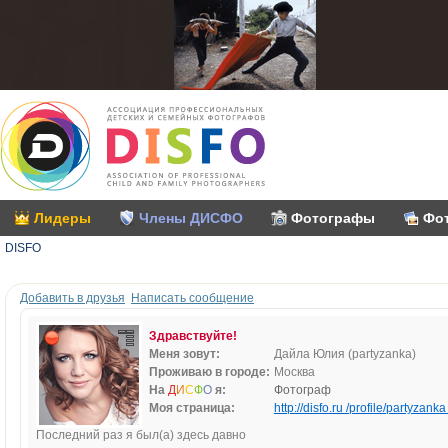
Лидеры
Члены ДИСФО
Фотографы
Фо
DISFO
Добавить в друзья
Написать сообщение
Здравствуйте!
Меня зовут:
Дайла Юлия (partyzanka)
Проживаю в городе:
Москва
На
Д
И
С
Ф
О
я:
Фотограф
Моя страница:
http://disfo.ru /profile/partyzanka 
Последний раз я был(а) здесь давно