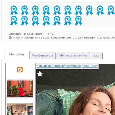
Фотограф с 13-летним стажем
Детская и семейная съёмка, крещения, репортажи праздников, камерн
Мои работы
Мои фотосессии
Мои темы на форуме
Блог
http://disfo.ru/profile/partyzanka/job/513122/