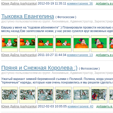
Юлия Дайла (partyzanka)
2012-03-19 11:35:11
комментариев: 36
добавить в
Тыковка Евангелина
( Фотосессии )
доступно пользователям из групп: Анонимные, Администратор, Зарегистр
Евушка у меня на "годовом абонементе" :) Планировали провести несколько 
месяц назад Еве загипсовали ножки, у нас резко сузился круг возможных идей
Юлия Дайла (partyzanka)
2011-10-27 11:44:34
комментариев: 13
добавить в
Пряня и Снежная Королева :)
( Фотосессии )
доступно пользователям из групп: Анонимные, Администратор, Зарегистр
Ужатый вариант зимней беременной съемки с Полиной. Полина, когда узнал
"пряничные" наряды, которые нам очень понравились и мы решили сделать п
Юлия Дайла (partyzanka)
2012-02-03 10:05:05
комментариев: 40
добавить в