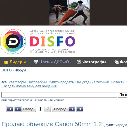
Лидеры
Члены ДИСФО
Фотографы
Фо
DISFO
»
Форум
все
Разговоры
Фотосессии
Купить/продать
Обсуждение техники
Новоcти
Создать новую тему для общения
игнорируются слова в 3 символа или меньше
1
2
Продаю объектив Canon 50mm 1.2
( Купить/прода