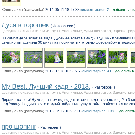
Юлия Дайла (partyzanka)
2014-05-11 18:17:38
комментариев: 2
добавить в 
Дуся в горошек
( Фотосессии )
доступно пользователям из групп: Анонимные, Администратор, Зарегистр
На самом деле зовут ее Лада, Дусей ее зовет мама :) Ладушка - племянница 
день, но мы уделили 30 минут на поснимать - готовлю фотоальбом в подарок с
Юлия Дайла (partyzanka)
2012-07-18 10:59:25
комментариев: 41
добавить в
My Best. Лучший кадр - 2013.
( Разговоры )
доступно пользователям из групп: Анонимные, Администратор, Зарегистр
Дорогие коллеги! Ну что, начнем подводить итоги плодотворного года? :) Зн
под ёлочку. Но думаю, что каждый найдет минутку, чтобы пробежаться по св
Юлия Дайла (partyzanka)
2013-12-17 10:25:09
комментариев: 1188
добавить
про шопинг
( Разговоры )
доступно пользователям из групп: Анонимные, Администратор, Зарегистр