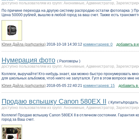
доступно пользователям из групп: Анонимные, Администратор, Зарегистр
По причине перехода на другую систему распродаю остатки фотопарка :) Про
Цена 50000 рублей, вышлю в любой город за ваш счет. Также есть трансмитте
Юлия Дайла (partyzanka)
2018-10-18 14:30:12
комментариев: 0
добавить в 
Нумерация фото
( Разговоры )
доступно пользователям из групп: Анонимные, Администратор, Зарегистр
Коллеги, выручайте! Кто-нибудь знает, как можно быстро пронумеровать мн
для школьных альбомов, чтоб никто не запутался. Гугл в этом вопросе мне н
Юлия Дайла (partyzanka)
2018-05-05 22:40:21
комментариев: 15
добавить в
Продаю вспышку Canon 580EX II
( Купить/продать 
доступно пользователям из групп: Анонимные, Администратор, Зарегистр
Коллеги! Продаю вспышку Canon 580EX II в отличном состоянии. Гарантия кон
город за Ваш счет.