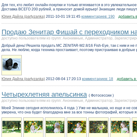
Для тех, кто любит онлайн-покупки и только втягивается в это увлекательное
Доставка ВСЕГО 200 рублей, а приносит домой курьер! Знающие люди пишут, ч
Юлия Дайла (partyzanka)
2011-10-01 19:11:45
комментариев: 190
добавить 
Продаю Зенитар Фишай с переходником н
доступно пользователям из групп: Анонимные, Администратор, Зарегистр
Добрый день! Решила продать MC ZENITAR-M2.8/16 Fish-Eye, так с ним и не п
дела. Не люблю, когда техника простаивает, поэтому пристраиваю в добрые 
Юлия Дайла (partyzanka)
2012-08-04 17:20:13
комментариев: 18
добавить в
Четырехлетняя апельсинка
( Фотосессии )
доступно пользователям из групп: Анонимные, Администратор, Зарегистр
Моей Элинке сегодня исполнилось 4 года :) Уже не малышка, но еще и не сов
уверена, что она будет благодарна мне за все тонны фотографий, которые я