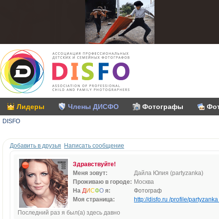
Лидеры
Члены ДИСФО
Фотографы
Фо
DISFO
Добавить в друзья
Написать сообщение
Здравствуйте!
Меня зовут:
Дайла Юлия (partyzanka)
Проживаю в городе:
Москва
На
Д
И
С
Ф
О
я:
Фотограф
Моя страница:
http://disfo.ru /profile/partyzanka 
Последний раз я был(а) здесь давно