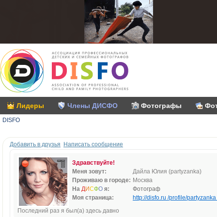
Лидеры
Члены ДИСФО
Фотографы
Фо
DISFO
Добавить в друзья
Написать сообщение
Здравствуйте!
Меня зовут:
Дайла Юлия (partyzanka)
Проживаю в городе:
Москва
На
Д
И
С
Ф
О
я:
Фотограф
Моя страница:
http://disfo.ru /profile/partyzanka 
Последний раз я был(а) здесь давно