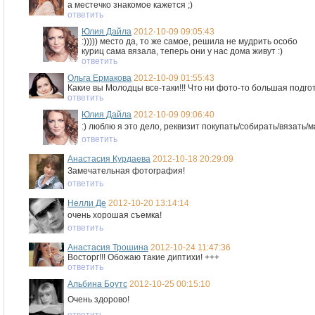
а местечко знакомое кажется ;)
ответить
Юлия Дайла
2012-10-09 09:05:43
:))))) место да, то же самое, решила не мудрить особо
куриц сама вязала, теперь они у нас дома живут :)
ответить
Ольга Ермакова
2012-10-09 01:55:43
Какие вы Молодцы все-таки!!! Что ни фото-то большая подгото
ответить
Юлия Дайла
2012-10-09 09:06:40
:) люблю я это дело, реквизит покупать/собирать/вязать/
ответить
Анастасия Курдаева
2012-10-18 20:29:09
Замечательная фотография!
ответить
Нелли Де
2012-10-20 13:14:14
очень хорошая съемка!
ответить
Анастасия Трошина
2012-10-24 11:47:36
Восторг!!! Обожаю такие диптихи! +++
ответить
Альбина Боутс
2012-10-25 00:15:10
Очень здорово!