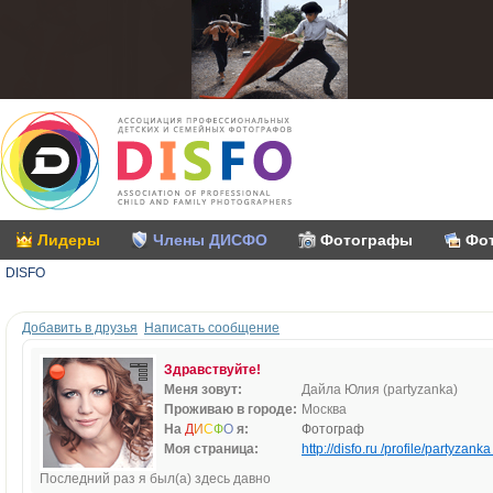
Лидеры
Члены ДИСФО
Фотографы
Фо
DISFO
Добавить в друзья
Написать сообщение
Здравствуйте!
Меня зовут:
Дайла Юлия (partyzanka)
Проживаю в городе:
Москва
На
Д
И
С
Ф
О
я:
Фотограф
Моя страница:
http://disfo.ru /profile/partyzanka 
Последний раз я был(а) здесь давно