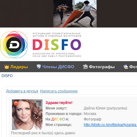
Лидеры
Члены ДИСФО
Фотографы
Фо
DISFO
Добавить в друзья
Написать сообщение
Здравствуйте!
Меня зовут:
Дайла Юлия (partyzanka)
Проживаю в городе:
Москва
На
Д
И
С
Ф
О
я:
Фотограф
Моя страница:
http://disfo.ru /profile/partyzanka 
Последний раз я был(а) здесь давно