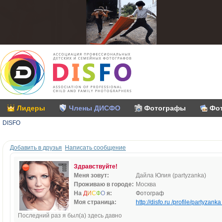
Лидеры
Члены ДИСФО
Фотографы
Фо
DISFO
Добавить в друзья
Написать сообщение
Здравствуйте!
Меня зовут:
Дайла Юлия (partyzanka)
Проживаю в городе:
Москва
На
Д
И
С
Ф
О
я:
Фотограф
Моя страница:
http://disfo.ru /profile/partyzanka 
Последний раз я был(а) здесь давно