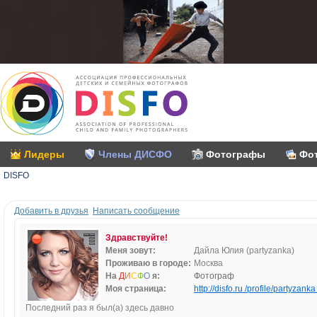
Лидеры
Члены ДИСФО
Фотографы
Фо
DISFO
Добавить в друзья
Написать сообщение
Здравствуйте!
Меня зовут:
Дайла Юлия (partyzanka)
Проживаю в городе:
Москва
На
Д
И
С
Ф
О
я:
Фотограф
Моя страница:
http://disfo.ru /profile/partyzanka 
Последний раз я был(а) здесь давно