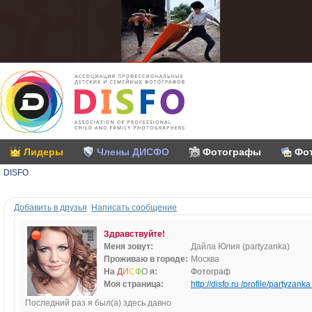
Лидеры
Члены ДИСФО
Фотографы
Фо
DISFO
Добавить в друзья
Написать сообщение
Здравствуйте!
Меня зовут:
Дайла Юлия (partyzanka)
Проживаю в городе:
Москва
На
Д
И
С
Ф
О
я:
Фотограф
Моя страница:
http://disfo.ru /profile/partyzanka 
Последний раз я был(а) здесь давно