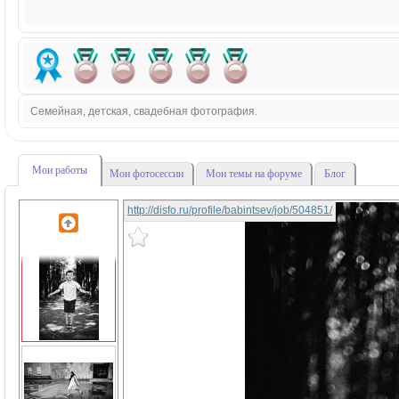
Семейная, детская, свадебная фотография.
Мои работы
Мои фотосессии
Мои темы на форуме
Блог
http://disfo.ru/profile/babintsev/job/504851/