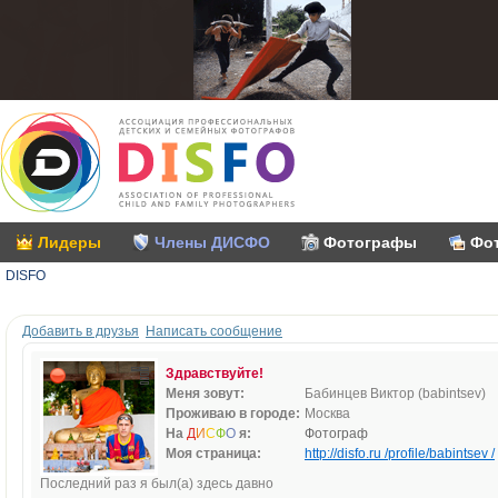
Лидеры
Члены ДИСФО
Фотографы
Фо
DISFO
Добавить в друзья
Написать сообщение
Здравствуйте!
Меня зовут:
Бабинцев Виктор (babintsev)
Проживаю в городе:
Москва
На
Д
И
С
Ф
О
я:
Фотограф
Моя страница:
http://disfo.ru /profile/babintsev /
Последний раз я был(а) здесь давно