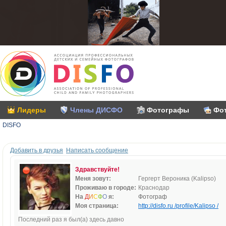
Лидеры
Члены ДИСФО
Фотографы
Фо
DISFO
Добавить в друзья
Написать сообщение
Здравствуйте!
Меня зовут:
Гергерт Вероника (Kalipso)
Проживаю в городе:
Краснодар
На
Д
И
С
Ф
О
я:
Фотограф
Моя страница:
http://disfo.ru /profile/Kalipso /
Последний раз я был(а) здесь давно