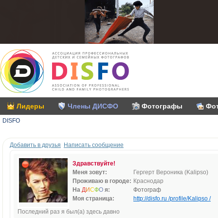
Лидеры
Члены ДИСФО
Фотографы
Фо
DISFO
Добавить в друзья
Написать сообщение
Здравствуйте!
Меня зовут:
Гергерт Вероника (Kalipso)
Проживаю в городе:
Краснодар
На
Д
И
С
Ф
О
я:
Фотограф
Моя страница:
http://disfo.ru /profile/Kalipso /
Последний раз я был(а) здесь давно