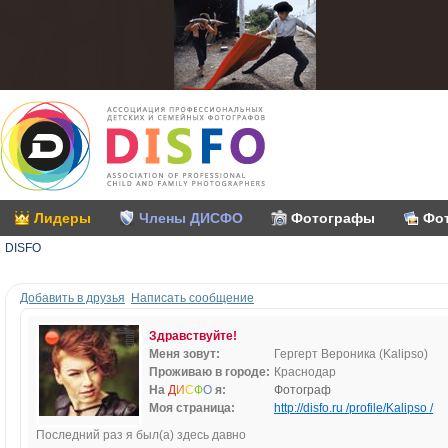
Лидеры
Члены ДИСФО
Фотографы
Фо
DISFO
Добавить в друзья
Написать сообщение
Здравствуйте!
Меня зовут:
Гергерт Вероника (Kalipso)
Проживаю в городе:
Краснодар
На
Д
И
С
Ф
О
я:
Фотограф
Моя страница:
http://disfo.ru /profile/Kalipso /
Последний раз я был(а) здесь давно