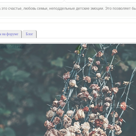
 это счастье, любовь семьи, неподдельные детские эмоции. Это позволяет б
 на форуме
Блог
lipso/job/587279/