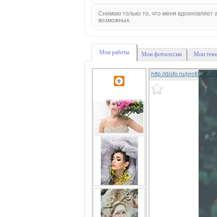
Снимаю только то, что меня вдохновляет а
возможных.
Мои работы
Мои фотосессии
Мои темы
http://disfo.ru/profile/Ka