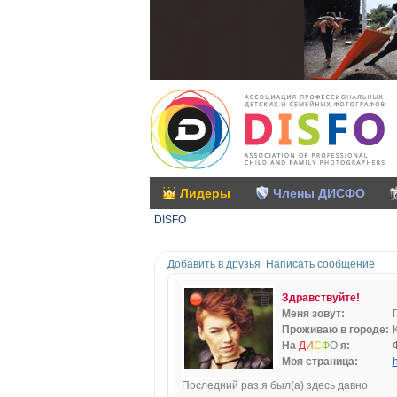
Лидеры
Члены ДИСФО
DISFO
Добавить в друзья
Написать сообщение
Здравствуйте!
Меня зовут:
Проживаю в городе:
На
Д
И
С
Ф
О
я:
Моя страница:
h
Последний раз я был(а) здесь давно