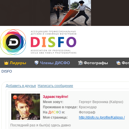
Лидеры
Члены ДИСФО
Фотографы
Фо
DISFO
Добавить в друзья
Написать сообщение
Здравствуйте!
Меня зовут:
Гергерт Вероника (Kalipso)
Проживаю в городе:
Краснодар
На
Д
И
С
Ф
О
я:
Фотограф
Моя страница:
http://disfo.ru /profile/Kalipso /
Последний раз я был(а) здесь давно