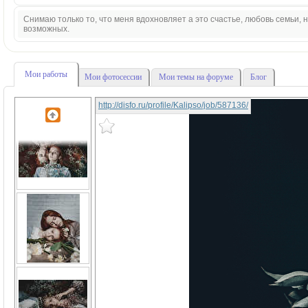
Снимаю только то, что меня вдохновляет а это счастье, любовь семьи,
возможных.
Мои работы
Мои фотосессии
Мои темы на форуме
Блог
http://disfo.ru/profile/Kalipso/job/587136/