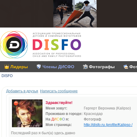
Лидеры
Члены ДИСФО
Фотографы
Фо
DISFO
Добавить в друзья
Написать сообщение
Здравствуйте!
Меня зовут:
Гергерт Вероника (Kalipso)
Проживаю в городе:
Краснодар
На
Д
И
С
Ф
О
я:
Фотограф
Моя страница:
http://disfo.ru /profile/Kalipso /
Последний раз я был(а) здесь давно