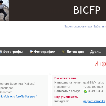
Зарегистрироваться
Забыли 
Фотографы
Фотографии
Битва дня
Дуэль
Инф
Вы можете мне:
Написать на почту:
g
va88
8@
mai
l.r
u
Гергерт Вероника (Kalipso)
Позвонить:
+79531094825
Краснодар
Написать в аську:
384996384
Фотограф
ttp://disfo.ru /profile/Kalipso /
Ещё у меня есть:
Instagram:
gergert_veronika