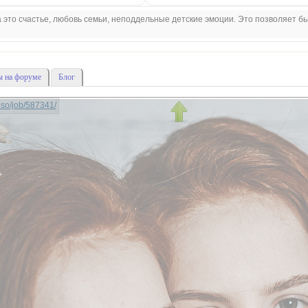
 это счастье, любовь семьи, неподдельные детские эмоции. Это позволяет б
 на форуме
Блог
lipso/job/587341/