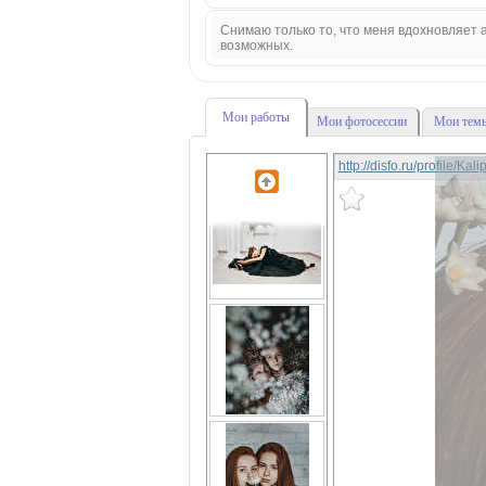
Снимаю только то, что меня вдохновляет а
возможных.
Мои работы
Мои фотосессии
Мои темы
http://disfo.ru/profile/Ka