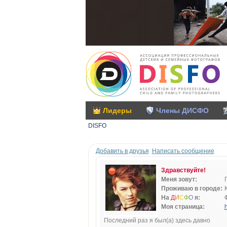
Лидеры
Члены ДИСФО
DISFO
Добавить в друзья
Написать сообщение
Здравствуйте!
Меня зовут:
Проживаю в городе:
На
Д
И
С
Ф
О
я:
Моя страница:
h
Последний раз я был(а) здесь давно