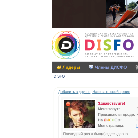
Лидеры
Члены ДИСФО
DISFO
Добавить в друзья
Написать сообщение
Здравствуйте!
Меня зовут:
Проживаю в городе:
На
Д
И
С
Ф
О
я:
Моя страница:
h
Последний раз я был(а) здесь давно