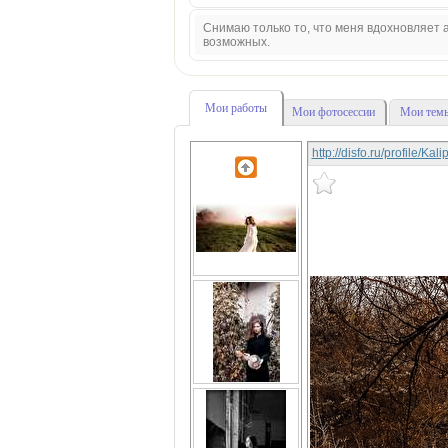
Снимаю только то, что меня вдохновляет а
возможных.
Мои работы
Мои фотосессии
Мои темы
http://disfo.ru/profile/Ka