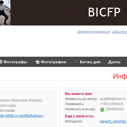
Зарегистрироваться
Забыли 
Фотографы
Фотографии
Битва дня
Дуэль
Инф
Вы можете мне:
Написать на почту:
gva88
8@m
a
il
.ru
Гергерт Вероника (Kalipso)
Позвонить:
+79531094825
Краснодар
Написать в аську:
384996384
Фотограф
ttp://disfo.ru /profile/Kalipso /
Ещё у меня есть:
Instagram:
gergert_veronika