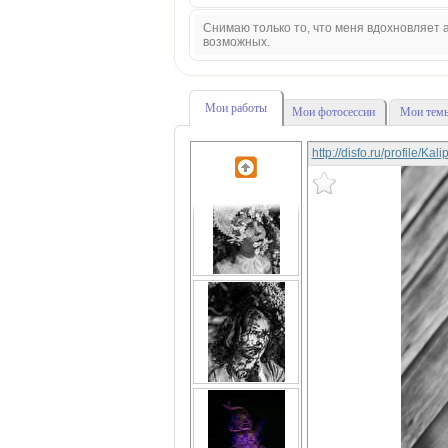
Снимаю только то, что меня вдохновляет а
возможных.
Мои работы
Мои фотосессии
Мои темы
http://disfo.ru/profile/Ka