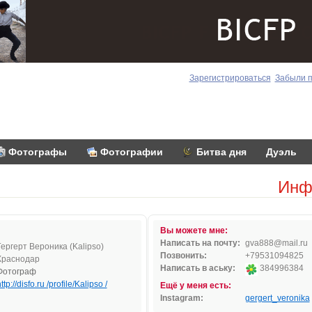
Зарегистрироваться
Забыли 
Фотографы
Фотографии
Битва дня
Дуэль
Инф
Вы можете мне:
Написать на почту:
g
va888
@
ma
i
l.
ru
Гергерт Вероника (Kalipso)
Позвонить:
+79531094825
Краснодар
Написать в аську:
384996384
Фотограф
ttp://disfo.ru /profile/Kalipso /
Ещё у меня есть:
Instagram:
gergert_veronika