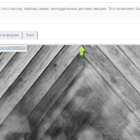
 это счастье, любовь семьи, неподдельные детские эмоции. Это позволяет б
 на форуме
Блог
lipso/job/588920/