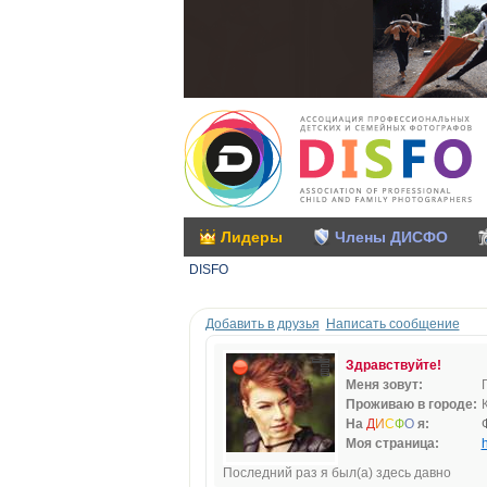
Лидеры
Члены ДИСФО
DISFO
Добавить в друзья
Написать сообщение
Здравствуйте!
Меня зовут:
Проживаю в городе:
На
Д
И
С
Ф
О
я:
Моя страница:
h
Последний раз я был(а) здесь давно