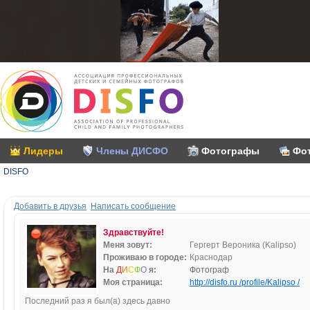
Лидеры
Члены ДИСФО
Фотографы
Фо
DISFO
Добавить в друзья
Написать сообщение
Здравствуйте!
Меня зовут:
Гергерт Вероника (Kalipso)
Проживаю в городе:
Краснодар
На
Д
И
С
Ф
О
я:
Фотограф
Моя страница:
http://disfo.ru /profile/Kalipso /
Последний раз я был(а) здесь давно