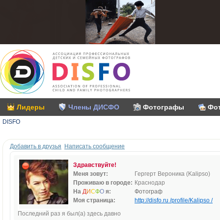
Лидеры
Члены ДИСФО
Фотографы
Фо
DISFO
Добавить в друзья
Написать сообщение
Здравствуйте!
Меня зовут:
Гергерт Вероника (Kalipso)
Проживаю в городе:
Краснодар
На
Д
И
С
Ф
О
я:
Фотограф
Моя страница:
http://disfo.ru /profile/Kalipso /
Последний раз я был(а) здесь давно