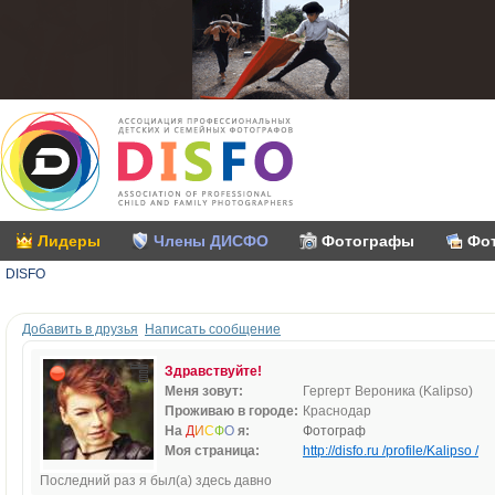
Лидеры
Члены ДИСФО
Фотографы
Фо
DISFO
Добавить в друзья
Написать сообщение
Здравствуйте!
Меня зовут:
Гергерт Вероника (Kalipso)
Проживаю в городе:
Краснодар
На
Д
И
С
Ф
О
я:
Фотограф
Моя страница:
http://disfo.ru /profile/Kalipso /
Последний раз я был(а) здесь давно