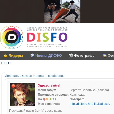
Лидеры
Члены ДИСФО
Фотографы
Фо
DISFO
Добавить в друзья
Написать сообщение
Здравствуйте!
Меня зовут:
Гергерт Вероника (Kalipso)
Проживаю в городе:
Краснодар
На
Д
И
С
Ф
О
я:
Фотограф
Моя страница:
http://disfo.ru /profile/Kalipso /
Последний раз я был(а) здесь давно