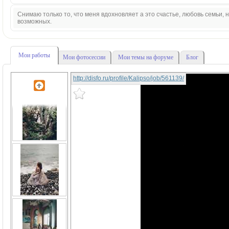
Снимаю только то, что меня вдохновляет а это счастье, любовь семьи,
возможных.
Мои работы
Мои фотосессии
Мои темы на форуме
Блог
http://disfo.ru/profile/Kalipso/job/561139/